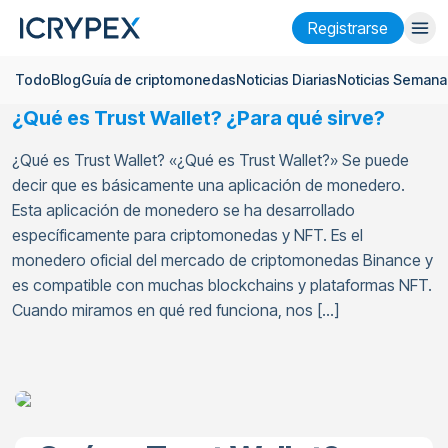
Registrarse
Todo
Blog
Guía de criptomonedas
Noticias Diarias
Noticias Semana
Iniciar sesión
Registrarse
¿Qué es Trust Wallet? ¿Para qué sirve?
Finanzas
¿Qué es Trust Wallet? «¿Qué es Trust Wallet?» Se puede
Empresa
decir que es básicamente una aplicación de monedero.
Esta aplicación de monedero se ha desarrollado
Investigación
específicamente para criptomonedas y NFT. Es el
monedero oficial del mercado de criptomonedas Binance y
Ayuda
es compatible con muchas blockchains y plataformas NFT.
Cuando miramos en qué red funciona, nos […]
Futuros
x50
Español
Language
Tema