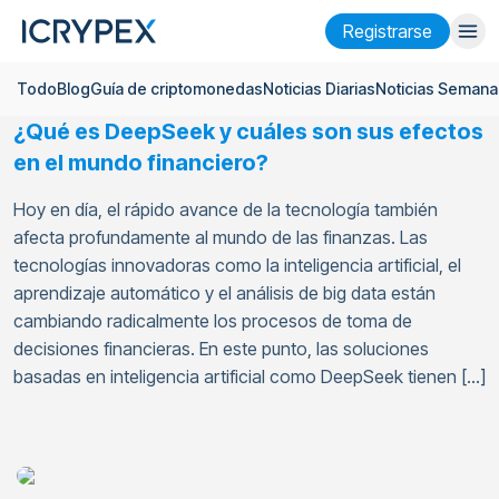
Registrarse
Todo
Blog
Guía de criptomonedas
Noticias Diarias
Noticias Semana
Iniciar sesión
Registrarse
¿Qué es DeepSeek y cuáles son sus efectos
Finanzas
en el mundo financiero?
Empresa
Hoy en día, el rápido avance de la tecnología también
afecta profundamente al mundo de las finanzas. Las
Investigación
tecnologías innovadoras como la inteligencia artificial, el
aprendizaje automático y el análisis de big data están
Ayuda
cambiando radicalmente los procesos de toma de
Futuros
x50
decisiones financieras. En este punto, las soluciones
basadas en inteligencia artificial como DeepSeek tienen […]
Español
Language
Tema