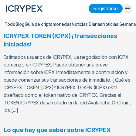
Registrarse
Todo
Blog
Guía de criptomonedas
Noticias Diarias
Noticias Semana
Iniciar sesión
Registrarse
ICRYPEX TOKEN (ICPX) ¡Transacciones
Finanzas
Iniciadas!
Empresa
Estimados usuarios de ICRYPEX, La negociación con ICPX
comenzó en ICRYPEX. Puede obtener una breve
Investigación
información sobre ICPX inmediatamente a continuación y
puede comenzar sus transacciones de inmediato. ¿Qué es
Ayuda
ICRYPEX TOKEN (ICPX)? ICRYPEX TOKEN (ICPX) está
Futuros
x50
diseñado como el token nativo de ICRYPEX. Gracias al
TOKEN ICRYPEX desarrollado en la red Avalanche C-Chain,
los […]
Español
Language
Tema
Lo que hay que saber sobre ICRYPEX