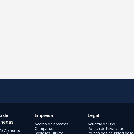
o de
Empresa
Legal
onedas
Acerca de nosotros
Acuerdo de Uso
Campañas
Política de Privacidad
TC) Comercio
Sobre los Futuros
Política de Seguridad de la