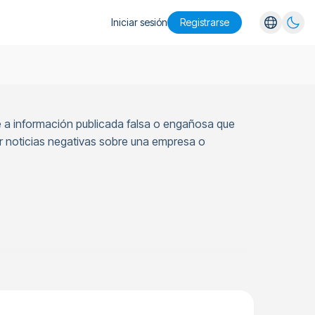
Iniciar sesión
Registrarse
English
Español
Português
se a información publicada falsa o engañosa que
Русский
ir noticias negativas sobre una empresa o