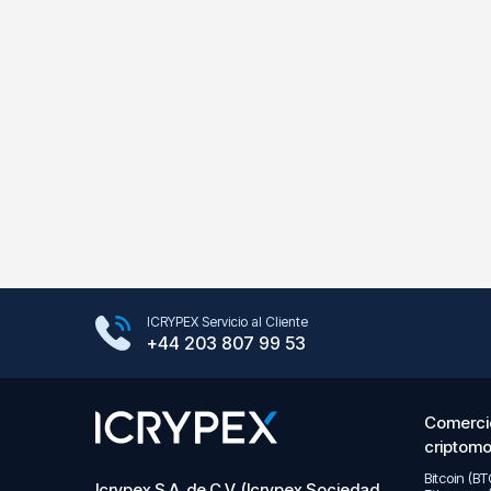
Google Play Store
ICRYPEX Servicio al Cliente
App Store
+44 203 807 99 53
Comerci
criptom
Bitcoin (B
Icrypex S.A. de C.V. (Icrypex Sociedad