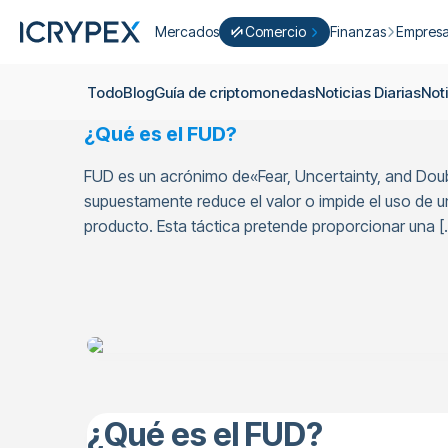
Mercados
Comercio
Finanzas
Empres
Convertir
Convierta sus saldos bajos en ICP
Ganar
Quiéne
Todo
Blog
Guía de criptomonedas
Noticias Diarias
Not
Comercio fácil
Staking
Acerca 
¿Qué es el FUD?
Agricultura
Campañ
ICRYPEX Prime
FUD es un acrónimo de«Fear, Uncertainty, and Doubt
New
Ondo Finance
Sobre lo
New Trade smarter with ICRYPEX 
supuestamente reduce el valor o impide el uso de un
Desarrol
producto. Esta táctica pretende proporcionar una [
Pro-Comercio
Licenci
Carrera
Cesta de Criptomonedas
Anuncio
P2P-Comercio
Contact
¿Qué es el FUD?