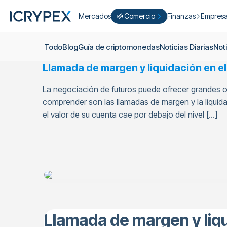
Mercados
Comercio
Finanzas
Empres
Convertir
Convierta sus saldos bajos en ICP
Ganar
Quiéne
Todo
Blog
Guía de criptomonedas
Noticias Diarias
Not
Comercio fácil
Staking
Acerca 
Llamada de margen y liquidación en el
Agricultura
Campañ
ICRYPEX Prime
La negociación de futuros puede ofrecer grandes o
New
Ondo Finance
Sobre lo
New Trade smarter with ICRYPEX 
comprender son las llamadas de margen y la liqui
Desarrol
el valor de su cuenta cae por debajo del nivel […]
Pro-Comercio
Licenci
Carrera
Cesta de Criptomonedas
Anuncio
P2P-Comercio
Contact
Llamada de margen y liqu