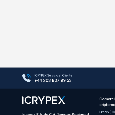
Google Play Store
ICRYPEX Servicio al Cliente
App Store
+44 203 807 99 53
Comerci
criptom
Bitcoin (B
Icrypex S.A. de C.V. (Icrypex Sociedad