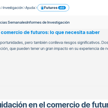
a
Investigación
Ayuda
Futuros
x50
X
s Somos
Guía de criptomonedas
Centro de ayuda
Servicios
icias Semanales
Informes de Investigación
de nosotros
Noticias Diarias
Comisiones
Cartera Modelo
 comercio de futuros: lo que necesita saber
Intercambia criptomonedas fácilmente y de forma inmediata
as
Noticias Semanales
Límites
Referencia
portunidades, pero también conlleva riesgos significativos. 
s Futuros
Blog
Seguridad
Conversor de criptomonedas
Prime
dación, que pueden tener un gran impacto en su experiencia de
los
Informes de Investigación
OTC
as
API
Opere con criptomonedas con herramientas profesionales
Descubre las Cestas de Criptomonedas de ICRYPEX
s
Intercambia criptomonedas mediante transferencia bancaria
o
idación en el comercio de futur