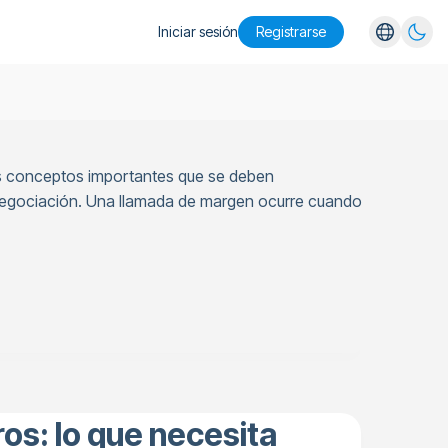
Iniciar sesión
Registrarse
English
Español
Português
Dos conceptos importantes que se deben
Русский
 negociación. Una llamada de margen ocurre cuando
os: lo que necesita