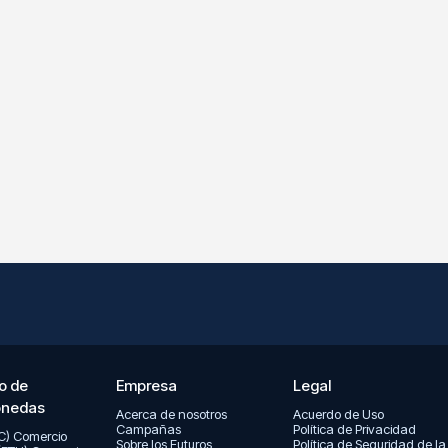
o de
Empresa
Legal
onedas
Acerca de nosotros
Acuerdo de Uso
Campañas
Política de Privacidad
TC) Comercio
Sobre los Futuros
Política de Seguridad de la