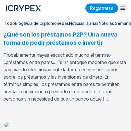
Registrarse
Todo
Blog
Guía de criptomonedas
Noticias Diarias
Noticias Semana
Iniciar sesión
Registrarse
¿Qué son los préstamos P2P? Una nueva
Finanzas
forma de pedir préstamos e invertir
Empresa
Probablemente hayas escuchado mucho el término
«préstamos entre pares». Es un enfoque moderno que está
Investigación
cambiando silenciosamente la forma en que pensamos
sobre los préstamos y las inversiones de dinero. En
Ayuda
términos simples, los préstamos entre pares te permiten
Futuros
x50
prestar o pedir dinero prestado directamente a otras
personas sin necesidad de que un banco actúe […]
Español
Language
Tema