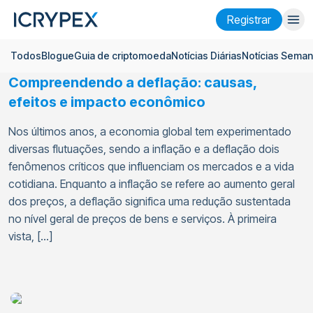
Registrar
Todos
Blogue
Guia de criptomoeda
Notícias Diárias
Notícias Seman
Entrar
Registrar
Compreendendo a deflação: causas,
Ganhar
efeitos e impacto econômico
Empresa
Nos últimos anos, a economia global tem experimentado
diversas flutuações, sendo a inflação e a deflação dois
Pesquisar
fenômenos críticos que influenciam os mercados e a vida
cotidiana. Enquanto a inflação se refere ao aumento geral
Ajuda
dos preços, a deflação significa uma redução sustentada
Futuros
x50
no nível geral de preços de bens e serviços. À primeira
vista, […]
Português
Language
Tema