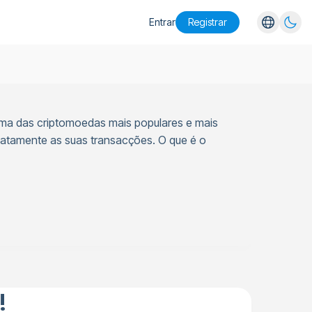
Entrar
Registrar
English
Español
Português
ma das criptomoedas mais populares e mais
Русский
iatamente as suas transacções. O que é o
!