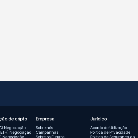
ão de cripto
Empresa
Jurídico
TC) Negociação
Sobre nós
Acordo de Utilização
(ETH) Negociação
Campanhas
Política de Privacidade
P) Negociação
Sobre os Futuros
Política de Segurança da