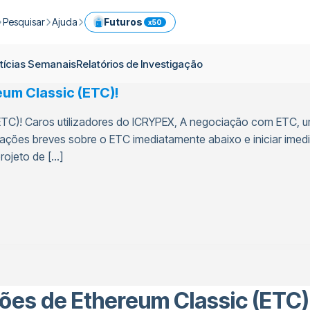
Pesquisar
Ajuda
Futuros
x50
em ICPX
omos
Guia de Criptomoeda
Central de ajuda
Serviços
tícias Semanais
Relatórios de Investigação
s
Notícias Diárias
Comissões
Portfolio Modelo
um Classic (ETC)!
Negoceie facilmente criptomoedas de forma imediata
as
Notícias Semanais
Limites
Referência
TC)! Caros utilizadores do ICRYPEX, A negociação com ETC, u
Futuros
Blogue
Segurança
Conversor de criptomoeda
Prime
ções breves sobre o ETC imediatamente abaixo e iniciar imed
vimentos
Relatórios de Investigação
OTC
rojeto de […]
API
Negoceie criptomoedas com ferramentas profissionais
Descubra as Cestas de Criptomoedas da ICRYPEX
Negociar criptomoedas através de transferência bancária
es de Ethereum Classic (ETC)