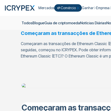
Mercados
Comércio
Ganhar
Empresa
Converter
Converter os seus saldos baixos 
Ganhar
Quem S
Todos
Blogue
Guia de criptomoeda
Notícias Diárias
No
Negocie Fácil
Apostar
Sobre nó
Começaram as transacções de Ethere
Cultivar
Campanh
ICRYPEX Prime
Começaram as transacções de Ethereum Classic (E
Novo
Ondo Finance
Sobre os 
New Trade smarter with ICRYPEX 
seguidas, começou no ICRYPEX. Pode obter informa
Desenvol
Ethereum Classic (ETC)? O Ethereum Classic é um p
Pró-Comércio
Licenças
Carreira
Cesto de Criptomoedas
Anúncios
P2P-Comércio
Contato
Começaram as transacçõ