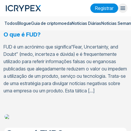
Registrar
Todos
Blogue
Guia de criptomoeda
Notícias Diárias
Notícias Seman
Entrar
Registrar
O que é FUD?
Ganhar
FUD é um acrónimo que significa“Fear, Uncertainty, and
Empresa
Doubt” (medo, incerteza e dúvida) e é frequentemente
utilizado para referir informações falsas ou enganosas
Pesquisar
publicadas que alegadamente reduzem o valor ou impedem
a utilização de um produto, serviço ou tecnologia. Trata-se
Ajuda
de uma estratégia para divulgar notícias negativas sobre
uma empresa ou um produto. Esta tática […]
Futuros
x50
Português
Language
Tema