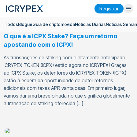
Registrar
Todos
Blogue
Guia de criptomoeda
Notícias Diárias
Notícias Seman
Entrar
Registrar
O que é a ICPX Stake? Faça um retorno
Ganhar
apostando com o ICPX!
Empresa
As transacções de staking com o altamente antecipado
ICRYPEX TOKEN (ICPX) estão agora no ICRYPEX! Graças
Pesquisar
ao ICPX Stake, os detentores do ICRYPEX TOKEN (ICPX)
estão à espera da oportunidade de obter retornos
Ajuda
adicionais com taxas APR vantajosas. Em primeiro lugar,
Futuros
x50
vamos dar uma breve olhada no que significa globalmente
a transação de staking oferecida […]
Português
Language
Tema