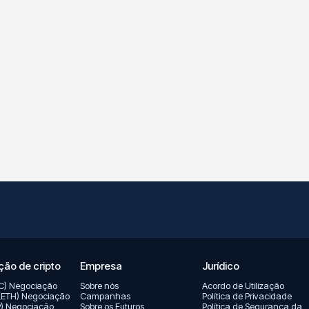
ão de cripto
Empresa
Jurídico
TC) Negociação
Sobre nós
Acordo de Utilização
(ETH) Negociação
Campanhas
Política de Privacidade
P) Negociação
Sobre os Futuros
Política de Segurança da