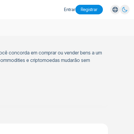
Entrar
Registrar
English
Español
Português
você concorda em comprar ou vender bens a um
Русский
, commodities e criptomoedas mudarão sem