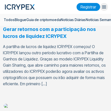
Registrar
Todos
Blogue
Guia de criptomoeda
Notícias Diárias
Notícias Seman
Entrar
Registrar
Gerar retornos com a participação nos
Ganhar
lucros de liquidez ICRYPEX
Empresa
A partilha de lucros de liquidez ICRYPEX começou! O
ICRYPEX lançou outro período lucrativo com a Partilha de
Pesquisar
Ganhos de Liquidez. Graças ao modelo ICRYPEX Liquidity
Gain Sharing, que abre caminho para maiores retornos, os
Ajuda
utilizadores do ICRYPEX poderão agora avaliar os activos
Futuros
x50
criptográficos que possuem ou irão adquirir de forma mais
eficiente. Em primeiro […]
Português
Language
Tema