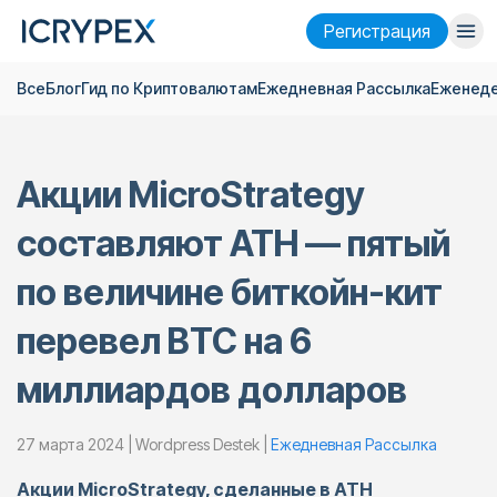
Pегистрация
Все
Блог
Гид по Криптовалютам
Ежедневная Pассылка
Еженеде
Войти
Pегистрация
Финансы
Акции MicroStrategy
Компания
составляют ATH — пятый
Исследовать
по величине биткойн-кит
Помощь
перевел BTC на 6
Фьючерсы
x50
миллиардов долларов
Русский
Language
27 марта 2024 | Wordpress Destek |
Ежедневная Pассылка
Тема
Акции MicroStrategy, сделанные в ATH