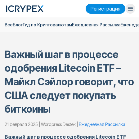
Pегистрация
Все
Блог
Гид по Криптовалютам
Ежедневная Pассылка
Еженеде
Войти
Pегистрация
Финансы
Важный шаг в процессе
Компания
одобрения Litecoin ETF –
Исследовать
Майкл Сэйлор говорит, что
Помощь
США следует покупать
Фьючерсы
x50
биткоины
Русский
Language
21 февраля 2025 | Wordpress Destek |
Ежедневная Pассылка
Тема
Важный шаг в процессе одобрения Litecoin ETF