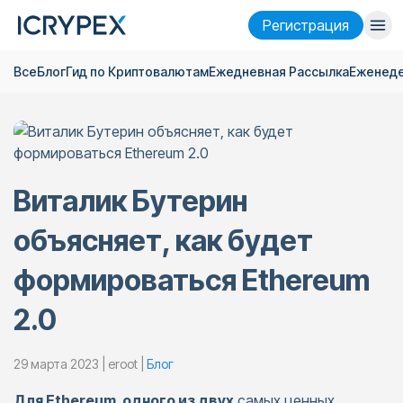
Pегистрация
Все
Блог
Гид по Криптовалютам
Ежедневная Pассылка
Еженеде
Войти
Pегистрация
Финансы
Компания
Виталик Бутерин
Исследовать
объясняет, как будет
Помощь
формироваться Ethereum
Фьючерсы
x50
2.0
Русский
Language
29 марта 2023 | eroot |
Блог
Тема
Для Ethereum, одного из
двух
самых ценных