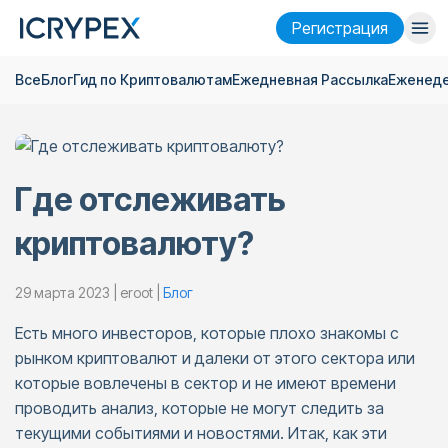
Pегистрация
Все
Блог
Гид по Криптовалютам
Ежедневная Pассылка
Еженеде
Войти
Pегистрация
Финансы
Компания
Где отслеживать
Исследовать
криптовалюту?
Помощь
29 марта 2023 | eroot |
Блог
Фьючерсы
x50
Есть много инвесторов, которые плохо знакомы с
рынком криптовалют и далеки от этого сектора или
Русский
Language
которые вовлечены в сектор и не имеют времени
проводить анализ, которые не могут следить за
Тема
текущими событиями и новостями. Итак, как эти