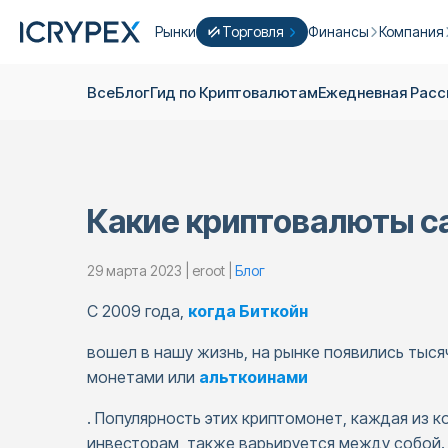
Рынки
Торговля
Финансы
Компания
Конвертировать
Конвертируйте свои низкие остатки
Earn
Кто Mы
Все
Блог
Гид по Криптовалютам
Ежедневная Pас
Быстрая Торговля
Стейкинг
О нас
Фарминг
Кампании
ICRYPEX Prime
Новый
Ondo Finance
О фьючер
New Trade smarter with ICRYPEX Prim
Какие криптовалюты с
Разработ
PRO Торговля
Лицензии
29 марта 2023 | eroot |
Блог
Карьера
Крипто Корзина
С 2009 года,
когда Биткойн
Объявлен
P2P Торговля
вошел в нашу жизнь, на рынке появились тыс
Контакты
монетами или
альткоинами
. Популярность этих криптомонет, каждая из
инвесторам, также варьируется между собой. 