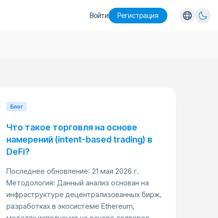
Войти
Pегистрация
English
Español
Português
Русский
Блог
Что такое торговля на основе
намерений (intent-based trading) в
DeFi?
Последнее обновление: 21 мая 2026 г.
Методология: Данный анализ основан на
инфраструктуре децентрализованных бирж,
разработках в экосистеме Ethereum,
моделях исполнения на основе солверов