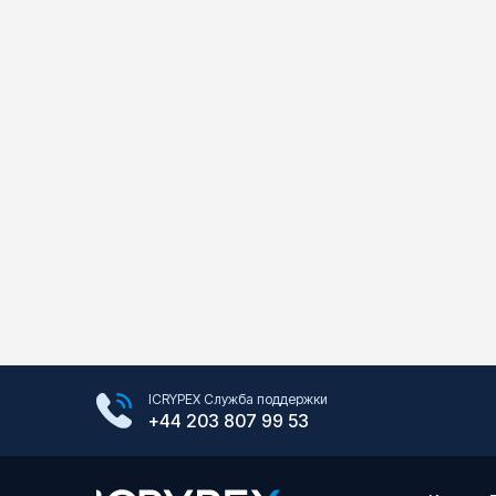
Google Play Store
ICRYPEX Служба поддержки
App Store
+44 203 807 99 53