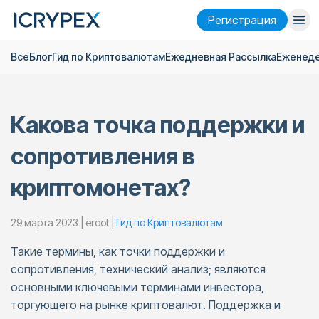
Pегистрация
Все
Блог
Гид по Криптовалютам
Ежедневная Pассылка
Еженеде
Войти
Pегистрация
Финансы
Какова точка поддержки и
Компания
сопротивления в
Исследовать
криптомонетах?
Помощь
Фьючерсы
x50
29 марта 2023 | eroot |
Гид по Криптовалютам
Такие термины, как точки поддержки и
Русский
Language
сопротивления, технический анализ; являются
основными ключевыми терминами инвестора,
Тема
торгующего на рынке криптовалют. Поддержка и