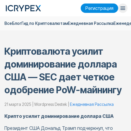
Pегистрация
Все
Блог
Гид по Криптовалютам
Ежедневная Pассылка
Еженеде
Войти
Pегистрация
Финансы
Криптовалюта усилит
Компания
доминирование доллара
Исследовать
США — SEC дает четкое
Помощь
одобрение PoW-майнингу
Фьючерсы
x50
21 марта 2025 | Wordpress Destek |
Ежедневная Pассылка
Русский
Language
Крипто усилит доминирование доллара США
Тема
Президент США Дональд Трамп подчеркнул, что