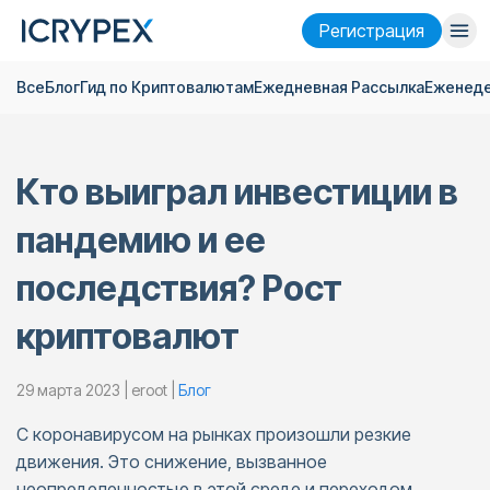
Pегистрация
Все
Блог
Гид по Криптовалютам
Ежедневная Pассылка
Еженеде
Войти
Pегистрация
Финансы
Кто выиграл инвестиции в
Компания
пандемию и ее
Исследовать
последствия? Рост
Помощь
криптовалют
Фьючерсы
x50
29 марта 2023 | eroot |
Блог
Русский
Language
С коронавирусом на рынках произошли резкие
Тема
движения. Это снижение, вызванное
неопределенностью в этой среде и переходом