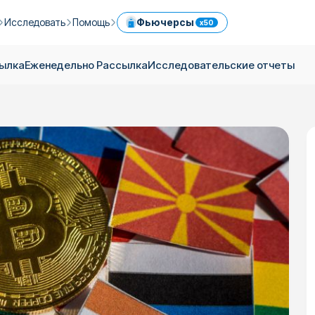
Исследовать
Помощь
Фьючерсы
x50
 в ICPX
Гид по Криптовалютам
Услуги
Центр помощи
сылка
Еженедельно Pассылка
Исследовательские отчеты
Ежедневная Pассылка
Сбалансированный Портфель
Комиссии
Легкая торговля криптовалютой мгновенно
Еженедельно Pассылка
Реферальная Система
Лимиты
сах
Блог
Обмен Kриптовалют
Безопасность
e
ки
Исследовательские отчеты
OTC
API
Торгуйте криптовалютой с помощью профессиональных инструментов
Откройте для себя крипто-корзины ICRYPEX
ия
Торговля криптовалютами с помощью банковского перевода