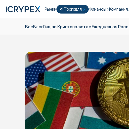
Рынки
Торговля
Финансы
Компания
Конвертировать
Конвертируйте свои низкие остатки
Earn
Кто Mы
Все
Блог
Гид по Криптовалютам
Ежедневная Pас
Быстрая Торговля
Стейкинг
О нас
Фарминг
Кампании
ICRYPEX Prime
Новый
Ondo Finance
О фьючер
New Trade smarter with ICRYPEX Prim
Разработ
PRO Торговля
Лицензии
Карьера
Крипто Корзина
Объявлен
P2P Торговля
Контакты