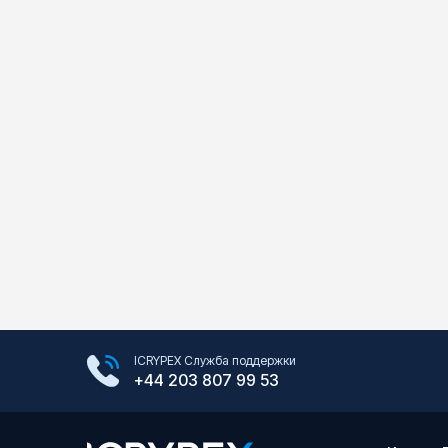
Google Play Store
ICRYPEX Служба поддержки
App Store
+44 203 807 99 53