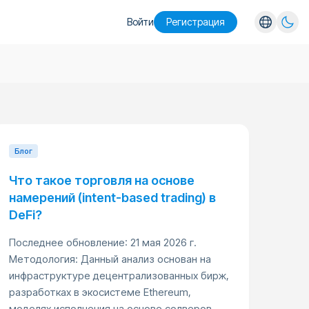
Войти
Pегистрация
English
Español
Português
Русский
Блог
Что такое торговля на основе
намерений (intent-based trading) в
DeFi?
Последнее обновление: 21 мая 2026 г.
Методология: Данный анализ основан на
инфраструктуре децентрализованных бирж,
разработках в экосистеме Ethereum,
моделях исполнения на основе солверов