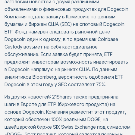
заголовки новостей с двумя различными
объявлениями о финансовых продуктах для Dogecoin.
Компания подала заявку в Комиссию по ценным
бумагам и биржам США (SEC) на спотовый Dogecoin
ETF. Фонд намерен следовать рыночной цене
Dogecoin один к одному, в то время как Coinbase
Custody возьмет на себя кастодиальное
обслуживание. Если заявка будет принята, ETF
предложит инвесторам возможность инвестировать
в Dogecoin напрямую на рынках США. По данным
аналитиков Bloomberg, вероятность одобрения ETF
Dogecoin в этом году у SEC составляет 75%.
Из других новостей: 21Shares также предприняла
шаги в Европе для ETP (биржевого продукта) на
основе Dogecoin. Компания разместит этот продукт,
который обеспечен 100% реальным DOGE, на
швейцарской бирже SIX Swiss Exchange под символом
«DOGE». Этот продукт, который является первым и