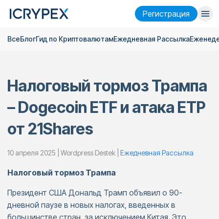
Pегистрация
Все
Блог
Гид по Криптовалютам
Ежедневная Pассылка
Еженеде
Войти
Pегистрация
Финансы
Налоговый тормоз Трампа
Компания
– Dogecoin ETF и атака ETP
Исследовать
от 21Shares
Помощь
Фьючерсы
x50
10 апреля 2025 | Wordpress Destek |
Ежедневная Pассылка
Налоговый тормоз Трампа
Русский
Language
Президент США Дональд Трамп объявил о 90-
Тема
дневной паузе в новых налогах, введенных в
большинстве стран, за исключением Китая. Это