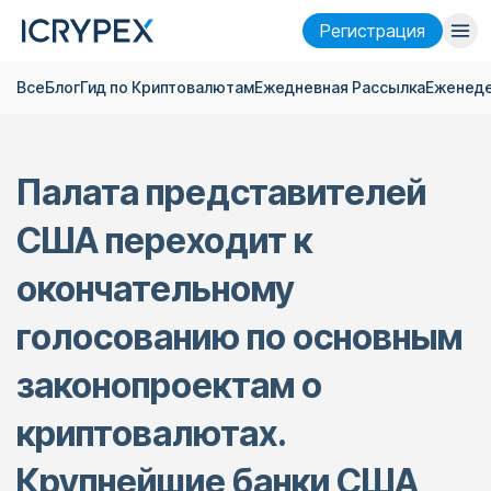
Pегистрация
Все
Блог
Гид по Криптовалютам
Ежедневная Pассылка
Еженеде
Войти
Pегистрация
Финансы
Палата представителей
Компания
США переходит к
Исследовать
окончательному
Помощь
голосованию по основным
Фьючерсы
x50
законопроектам о
Русский
Language
криптовалютах.
Тема
Крупнейшие банки США