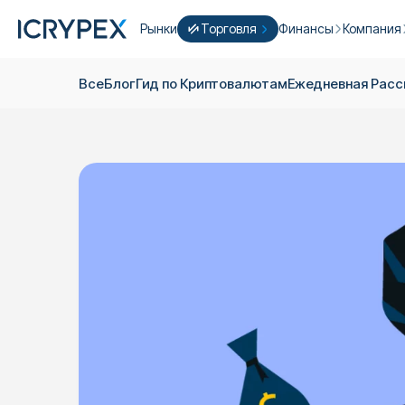
Рынки
Торговля
Финансы
Компания
Конвертировать
Конвертируйте свои низкие остатки
Earn
Кто Mы
Все
Блог
Гид по Криптовалютам
Ежедневная Pас
Быстрая Торговля
Стейкинг
О нас
Фарминг
Кампании
ICRYPEX Prime
Новый
Ondo Finance
О фьючер
New Trade smarter with ICRYPEX Prim
Разработ
PRO Торговля
Лицензии
Карьера
Крипто Корзина
Объявлен
P2P Торговля
Контакты