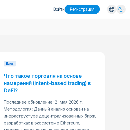
Войти
Pегистрация
English
Español
Português
Русский
Блог
Что такое торговля на основе
намерений (intent-based trading) в
DeFi?
Последнее обновление: 21 мая 2026 г.
Методология: Данный анализ основан на
инфраструктуре децентрализованных бирж,
разработках в экосистеме Ethereum,
моделях исполнения на основе солверов