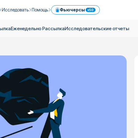
Исследовать
Помощь
Фьючерсы
x50
 в ICPX
Гид по Криптовалютам
Услуги
Центр помощи
сылка
Еженедельно Pассылка
Исследовательские отчеты
Ежедневная Pассылка
Сбалансированный Портфель
Комиссии
Легкая торговля криптовалютой мгновенно
Еженедельно Pассылка
Реферальная Система
Лимиты
сах
Блог
Обмен Kриптовалют
Безопасность
e
ки
Исследовательские отчеты
OTC
API
Торгуйте криптовалютой с помощью профессиональных инструментов
Откройте для себя крипто-корзины ICRYPEX
ия
Торговля криптовалютами с помощью банковского перевода