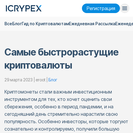
Pегистрация
Все
Блог
Гид по Криптовалютам
Ежедневная Pассылка
Еженеде
Войти
Pегистрация
Финансы
Самые быстрорастущие
Компания
криптовалюты
Исследовать
Помощь
29 марта 2023 | eroot |
Блог
Криптомонеты стали важным инвестиционным
Фьючерсы
x50
инструментом для тех, кто хочет оценить свои
сбережения, особенно в период пандемии, и на
Русский
Language
сегодняшний день стремительно нарастили свою
популярность. Особенно инвесторы, которые торгуют
Тема
сознательно и контролируемо, получили большую