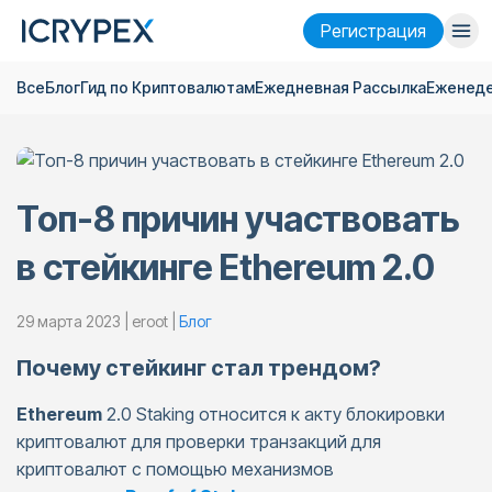
Pегистрация
Все
Блог
Гид по Криптовалютам
Ежедневная Pассылка
Еженеде
Войти
Pегистрация
Финансы
Компания
Топ-8 причин участвовать
Исследовать
в стейкинге Ethereum 2.0
Помощь
29 марта 2023 | eroot |
Блог
Фьючерсы
x50
Почему стейкинг стал трендом?
Русский
Language
Ethereum
2.0 Staking относится к акту блокировки
криптовалют для проверки транзакций для
Тема
криптовалют с помощью механизмов