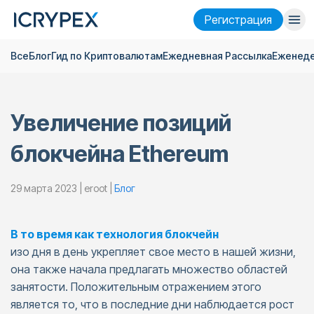
Pегистрация
Все
Блог
Гид по Криптовалютам
Ежедневная Pассылка
Еженеде
Войти
Pегистрация
Финансы
Увеличение позиций
Компания
блокчейна Ethereum
Исследовать
Помощь
29 марта 2023 | eroot |
Блог
Фьючерсы
x50
В то время как технология блокчейн
изо дня в день укрепляет свое место в нашей жизни,
Русский
Language
она также начала предлагать множество областей
занятости. Положительным отражением этого
Тема
является то, что в последние дни наблюдается рост