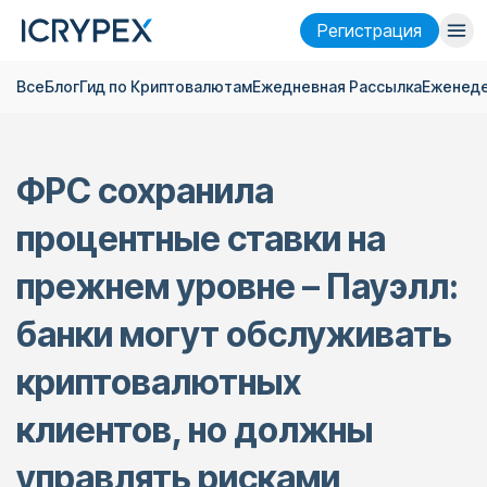
Pегистрация
Все
Блог
Гид по Криптовалютам
Ежедневная Pассылка
Еженеде
Войти
Pегистрация
Финансы
ФРС сохранила
Компания
процентные ставки на
Исследовать
прежнем уровне – Пауэлл:
Помощь
банки могут обслуживать
Фьючерсы
x50
криптовалютных
Русский
Language
клиентов, но должны
Тема
управлять рисками