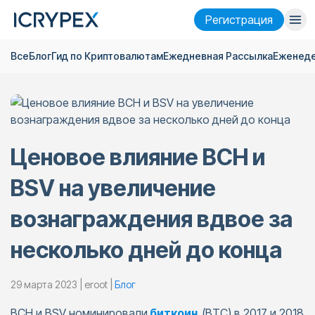
Pегистрация
Все
Блог
Гид по Криптовалютам
Ежедневная Pассылка
Еженеде
Войти
Pегистрация
Финансы
Компания
Ценовое влияние BCH и
Исследовать
BSV на увеличение
Помощь
вознаграждения вдвое за
Фьючерсы
x50
несколько дней до конца
Русский
Language
29 марта 2023 | eroot |
Блог
Тема
BCH и BSV номинировали
биткоин
(BTC) в 2017 и 2018