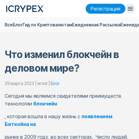
Pегистрация
Все
Блог
Гид по Криптовалютам
Ежедневная Pассылка
Еженеде
Войти
Pегистрация
Финансы
Что изменил блокчейн в
Компания
деловом мире?
Исследовать
Помощь
29 марта 2023 | eroot |
Блог
Сегодня мы являемся свидетелями преимуществ
Фьючерсы
x50
технологии
блокчейн
Русский
Language
, которая вошла в нашу жизнь с
появлением
Биткойна на
Тема
рынке в 2009 году, во всех секторах. Число людей,