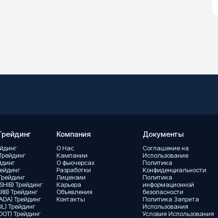
Трейдинг
Компания
Документы
ейдинг
О Hас
Соглашение на
Трейдинг
Кампании
Использование
ейдинг
О фьючерсах
Политика
рейдинг
Разработки
Kонфиденциальности
Трейдинг
Лицензии
Политика
(SHIB) Трейдинг
Карьера
информационной
ARB) Трейдинг
Объявления
безопасности
ADA) Трейдинг
Контакты
Политика Запрета
OL) Трейдинг
Использования
(DOT) Трейдинг
Условия Использования