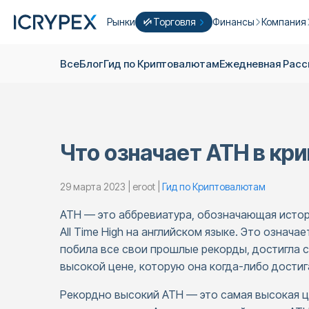
Рынки
Торговля
Финансы
Компания
Конвертировать
Конвертируйте свои низкие остатки
Earn
Кто Mы
Все
Блог
Гид по Криптовалютам
Ежедневная Pас
Быстрая Торговля
Стейкинг
О нас
Фарминг
Кампании
ICRYPEX Prime
Новый
Ondo Finance
О фьючер
New Trade smarter with ICRYPEX Prim
Что означает ATH в кр
Разработ
PRO Торговля
Лицензии
29 марта 2023 | eroot |
Гид по Криптовалютам
Карьера
Крипто Корзина
ATH — это аббревиатура, обозначающая истор
Объявлен
All Time High на английском языке. Это означ
P2P Торговля
Контакты
побила все свои прошлые рекорды, достигла с
высокой цене, которую она когда-либо достиг
Рекордно высокий ATH — это самая высокая ц