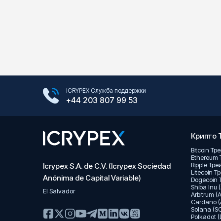
Google Play Store
ICRYPEX Служба поддержки
App Store
+44 203 807 99 53
Крипто 
Bitcoin Тр
Ethereum 
Ripple Тр
Icrypex S.A. de C.V. (Icrypex Sociedad
Litecoin Т
Anónima de Capital Variable)
Dogecoin 
Shiba Inu 
El Salvador
Arbitrum (
Cardano (
Solana (S
Polkadot 