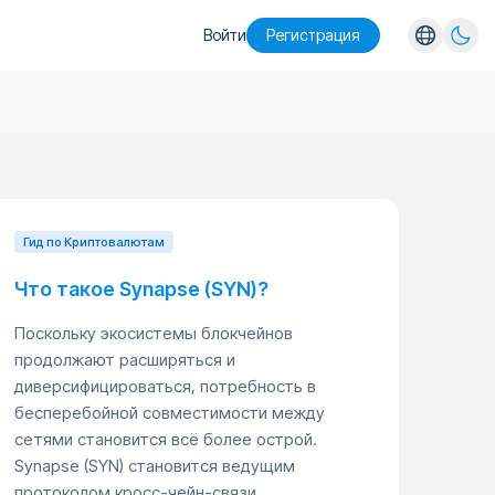
Войти
Pегистрация
English
Español
Português
Русский
Гид по Криптовалютам
Что такое Synapse (SYN)?
Поскольку экосистемы блокчейнов
продолжают расширяться и
диверсифицироваться, потребность в
бесперебойной совместимости между
сетями становится всё более острой.
Synapse (SYN) становится ведущим
протоколом кросс-чейн-связи,