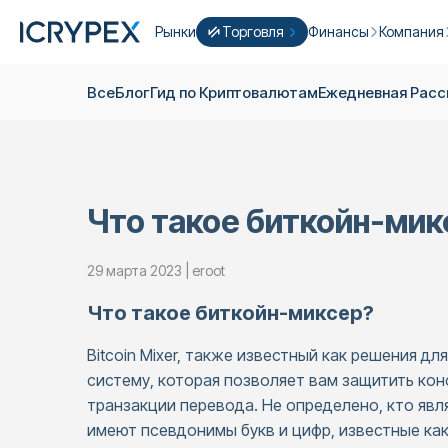
Рынки
Торговля
Финансы
Компания
Конвертировать
Конвертируйте свои низкие остатки
Earn
Кто Mы
Все
Блог
Гид по Криптовалютам
Ежедневная Pас
Быстрая Торговля
Стейкинг
О нас
Фарминг
Кампании
ICRYPEX Prime
Новый
Ondo Finance
О фьючер
New Trade smarter with ICRYPEX Prim
Что такое биткойн-мик
Разработ
PRO Торговля
Лицензии
29 марта 2023 | eroot
Карьера
Крипто Корзина
Что такое биткойн-миксер?
Объявлен
P2P Торговля
Контакты
Bitcoin Mixer, также известный как решения д
систему, которая позволяет вам защитить ко
транзакции перевода. Не определено, кто яв
имеют псевдонимы букв и цифр, известные ка