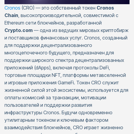
Cronos
(CRO) — это собственный токен
Cronos
Chain
, высокопроизводительной, совместимой с
Ethereum сети блокчейнов, разработанной
Crypto.com
— одна из ведущих мировых криптобирж
и поставщиков финансовых услуг. Cronos, созданный
для поддержки децентрализованного
многоцепочечного будущего, предназначен для
поддержки широкого спектра децентрализованных
приложений (dApps), включая протоколы DeFi,
торговые площадки NFT, платформы метавселенной
и игровые приложения GameFi. Токен CRO служит
жизненной силой этой экосистемы, используется для
оплаты комиссий за транзакции, мотивации
пользователей и поддержки развития
инфраструктуры Cronos. Будучи одновременно
утилитарным токеном и ключевым фактором
взаимодействия блокчейнов, CRO играет жизненно