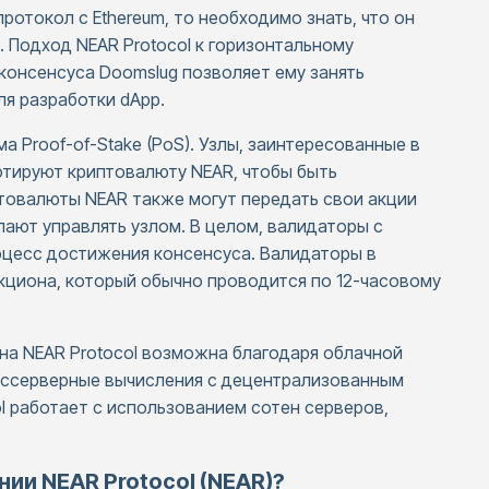
протокол с Ethereum, то необходимо знать, что он
. Подход NEAR Protocol к горизонтальному
онсенсуса Doomslug позволяет ему занять
я разработки dApp.
а Proof-of-Stake (PoS). Узлы, заинтересованные в
отируют криптовалюту NEAR, чтобы быть
товалюты NEAR также могут передать свои акции
лают управлять узлом. В целом, валидаторы с
оцесс достижения консенсуса. Валидаторы в
кциона, который обычно проводится по 12-часовому
а NEAR Protocol возможна благодаря облачной
бессерверные вычисления с децентрализованным
ol работает с использованием сотен серверов,
ии NEAR Protocol (NEAR)?