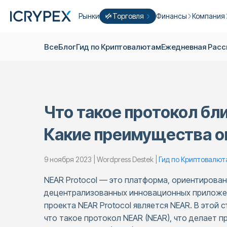
Рынки
Торговля
Финансы
Компания
Конвертировать
Конвертируйте свои низкие остатки
Earn
Кто Mы
Все
Блог
Гид по Криптовалютам
Ежедневная Pас
Быстрая Торговля
Стейкинг
О нас
Фарминг
Кампании
ICRYPEX Prime
Новый
Ondo Finance
О фьючер
New Trade smarter with ICRYPEX Prim
Что такое протокол бл
Разработ
PRO Торговля
Лицензии
Какие преимущества о
Карьера
Крипто Корзина
9 ноября 2023 | Wordpress Destek |
Гид по Криптовалют
Объявлен
P2P Торговля
Контакты
NEAR Protocol — это платформа, ориентирован
децентрализованных инновационных приложен
проекта NEAR Protocol является NEAR. В этой 
что такое протокол NEAR (NEAR), что делает 