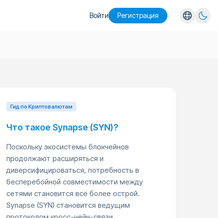
Войти
Pегистрация
English
Español
Português
Русский
Гид по Криптовалютам
Что такое Synapse (SYN)?
Поскольку экосистемы блокчейнов
продолжают расширяться и
диверсифицироваться, потребность в
бесперебойной совместимости между
сетями становится всё более острой.
Synapse (SYN) становится ведущим
протоколом кросс-чейн-связи,