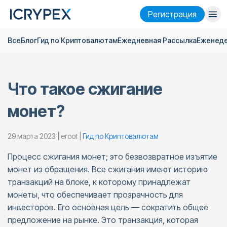
Pегистрация
Все
Блог
Гид по Криптовалютам
Ежедневная Pассылка
Еженеде
Войти
Pегистрация
Финансы
Что такое сжигание
Компания
монет?
Исследовать
Помощь
29 марта 2023 | eroot |
Гид по Криптовалютам
Процесс сжигания монет; это безвозвратное изъятие
Фьючерсы
x50
монет из обращения. Все сжигания имеют историю
транзакций на блоке, к которому принадлежат
Русский
Language
монеты, что обеспечивает прозрачность для
инвесторов. Его основная цель — сократить общее
Тема
предложение на рынке. Это транзакция, которая