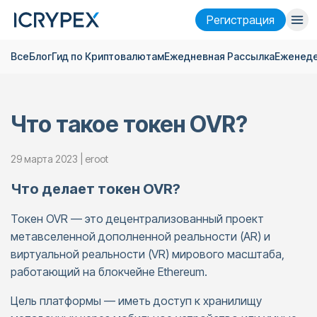
Pегистрация
Все
Блог
Гид по Криптовалютам
Ежедневная Pассылка
Еженеде
Войти
Pегистрация
Финансы
Что такое токен OVR?
Компания
Исследовать
29 марта 2023 | eroot
Что делает токен OVR?
Помощь
Токен OVR — это децентрализованный проект
Фьючерсы
x50
метавселенной дополненной реальности (AR) и
виртуальной реальности (VR) мирового масштаба,
Русский
Language
работающий на блокчейне Ethereum.
Тема
Цель платформы — иметь доступ к хранилищу