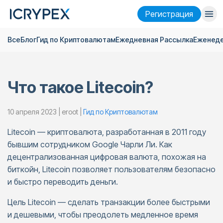
Pегистрация
Все
Блог
Гид по Криптовалютам
Ежедневная Pассылка
Еженеде
Войти
Pегистрация
Финансы
Что такое Litecoin?
Компания
Исследовать
10 апреля 2023 | eroot |
Гид по Криптовалютам
Litecoin — криптовалюта, разработанная в 2011 году
Помощь
бывшим сотрудником Google Чарли Ли. Как
Фьючерсы
x50
децентрализованная цифровая валюта, похожая на
биткойн, Litecoin позволяет пользователям безопасно
и быстро переводить деньги.
Русский
Language
Цель Litecoin — сделать транзакции более быстрыми
Тема
и дешевыми, чтобы преодолеть медленное время