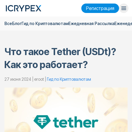
Pегистрация
Все
Блог
Гид по Криптовалютам
Ежедневная Pассылка
Еженеде
Войти
Pегистрация
Финансы
Что такое Tether (USDt)?
Компания
Как это работает?
Исследовать
Помощь
27 июня 2024 | eroot |
Гид по Криптовалютам
Фьючерсы
x50
Русский
Language
Тема