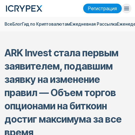
Pегистрация
Все
Блог
Гид по Криптовалютам
Ежедневная Pассылка
Еженеде
Войти
Pегистрация
Финансы
ARK Invest стала первым
Компания
заявителем, подавшим
Исследовать
заявку на изменение
Помощь
правил — Объем торгов
Фьючерсы
x50
опционами на биткоин
Русский
Language
достиг максимума за все
Тема
время