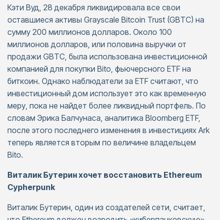
Кэти Вуд, 28 декабря ликвидировала все свои
оставшиеся активы Grayscale Bitcoin Trust (GBTC) на
сумму 200 миллионов долларов. Около 100
миллионов долларов, или половина выручки от
продажи GBTC, была использована инвестиционной
компанией для покупки Bito, фьючерсного ETF на
биткоин. Однако наблюдатели за ETF считают, что
инвестиционный дом использует это как временную
меру, пока не найдет более ликвидный портфель. По
словам Эрика Балчунаса, аналитика Bloomberg ETF,
после этого последнего изменения в инвестициях Ark
теперь является вторым по величине владельцем
Bito.
Виталик Бутерин хочет восстановить Ethereum
Cypherpunk
Виталик Бутерин, один из создателей сети, считает,
что Ethereum должен возродить «киберпанковскую»