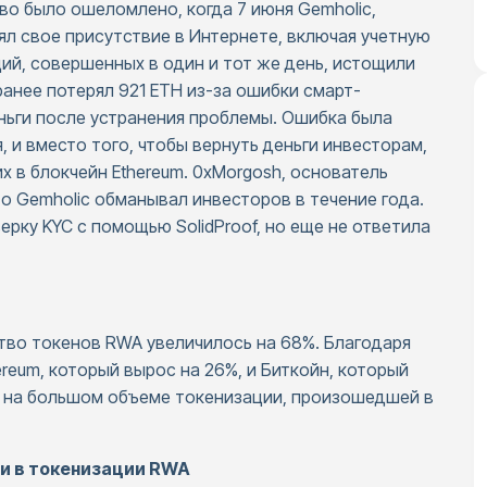
о было ошеломлено, когда 7 июня Gemholic,
ял свое присутствие в Интернете, включая учетную
ций, совершенных в один и тот же день, истощили
ранее потерял 921 ETH из-за ошибки смарт-
ньги после устранения проблемы. Ошибка была
, и вместо того, чтобы вернуть деньги инвесторам,
х в блокчейн Ethereum. 0xMorgosh, основатель
что Gemholic обманывал инвесторов в течение года.
ерку KYC с помощью SolidProof, но еще не ответила
ство токенов RWA увеличилось на 68%. Благодаря
eum, который вырос на 26%, и Биткойн, который
н на большом объеме токенизации, произошедшей в
и в токенизации RWA