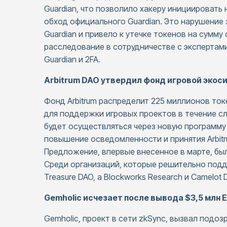
Guardian, что позволило хакеру инициироват
обход официального Guardian. Это нарушение
Guardian и привело к утечке токенов на сумму
расследование в сотрудничестве с экспертами
Guardian и 2FA.
Arbitrum DAO утвердил фонд игровой экос
Фонд Arbitrum распределит 225 миллионов то
для поддержки игровых проектов в течение с
будет осуществляться через новую программу 
повышение осведомленности и принятия Arbitr
Предложение, впервые внесенное в марте, был
Среди организаций, которые решительно подде
Treasure DAO, а Blockworks Research и Camelot
Gemholic исчезает после вывода $3,5 млн 
Gemholic, проект в сети zkSync, вызвал подозр