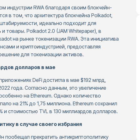
ром индустрии RWA благодаря своим блокчейн-
я в том, что архитектура блокчейна Polkadot,
штабируемости, идеально подходит для
 товары. Polkadot 2.0 (JAM Whitepaper), в
kadot на рынке токенизации RWA. Эта инициатива
нсами и криптоиндустрией, предоставляя
решение для токенизации активов.
ардов долларов в мае
приложениях DeFi достигла в мае $192 млрд,
2022 года. Согласно данным, это увеличение
 особенно на Ethereum. Однако количество
пало на 21% до 1,75 миллиона. Ethereum сохранил
% и стоимостью TVL в 130 миллиардов долларов.
тику в случае своего избрания
 Он пообещал прекратить антикриптополитику