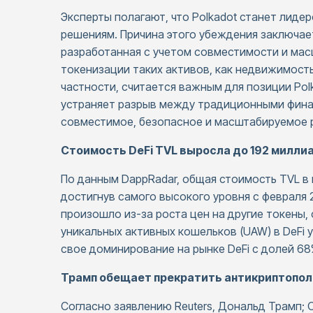
Эксперты полагают, что Polkadot станет лиде
решениям. Причина этого убеждения заключаетс
разработанная с учетом совместимости и мас
токенизации таких активов, как недвижимость и
частности, считается важным для позиции Pol
устраняет разрыв между традиционными фина
совместимое, безопасное и масштабируемое 
Стоимость DeFi TVL выросла до 192 милли
По данным DappRadar, общая стоимость TVL в 
достигнув самого высокого уровня с февраля 
произошло из-за роста цен на другие токены,
уникальных активных кошельков (UAW) в DeFi у
свое доминирование на рынке DeFi с долей 68
Трамп обещает прекратить антикриптополи
Согласно заявлению Reuters, Дональд Трамп;