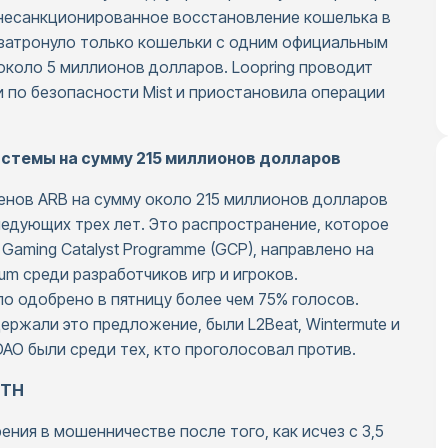
ь несанкционированное восстановление кошелька в
 затронуло только кошельки с одним официальным
 около 5 миллионов долларов. Loopring проводит
 по безопасности Mist и приостановила операции
истемы на сумму 215 миллионов долларов
кенов ARB на сумму около 215 миллионов долларов
ледующих трех лет. Это распространение, которое
Gaming Catalyst Programme (GCP), направлено на
um среди разработчиков игр и игроков.
о одобрено в пятницу более чем 75% голосов.
ржали это предложение, были L2Beat, Wintermute и
 DAO были среди тех, кто проголосовал против.
ETH
ения в мошенничестве после того, как исчез с 3,5