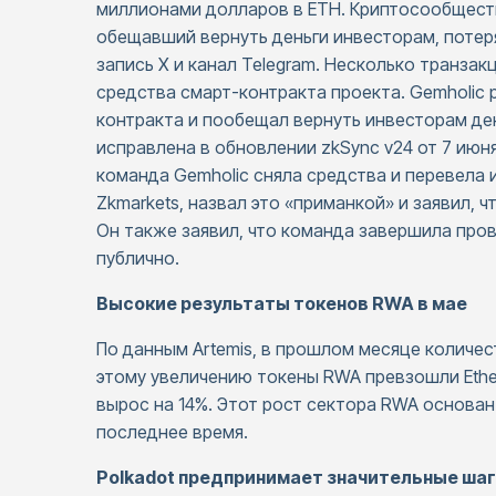
миллионами долларов в ETH. Криптосообществ
обещавший вернуть деньги инвесторам, потер
запись X и канал Telegram. Несколько транзак
средства смарт-контракта проекта. Gemholic 
контракта и пообещал вернуть инвесторам де
исправлена в обновлении zkSync v24 от 7 июня
команда Gemholic сняла средства и перевела и
Zkmarkets, назвал это «приманкой» и заявил, 
Он также заявил, что команда завершила пров
публично.
Высокие результаты токенов RWA в мае
По данным Artemis, в прошлом месяце количе
этому увеличению токены RWA превзошли Ether
вырос на 14%. Этот рост сектора RWA основа
последнее время.
Polkadot предпринимает значительные шаг