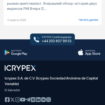
рынках криптовалют. Вчерашний обзор: история двух
индексов PMI Вчера (2...
Читать далее
3 марта 2026
ICRYPEX Служба поддержки
+44 203 807 99 53
Icrypex S.A. de C.V. (Icrypex Sociedad Anónima de Capital
Variable)
El Salvador