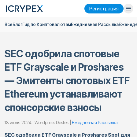
Pегистрация
Все
Блог
Гид по Криптовалютам
Ежедневная Pассылка
Еженеде
Войти
Pегистрация
Финансы
SEC одобрила спотовые
Компания
ETF Grayscale и Proshares
Исследовать
— Эмитенты спотовых ETF
Помощь
Ethereum устанавливают
Фьючерсы
x50
спонсорские взносы
Русский
Language
18 июля 2024 | Wordpress Destek |
Ежедневная Pассылка
Тема
SEC одобрила ETF Grayscale и Proshares Spot для