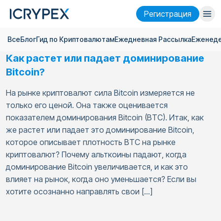
Pегистрация
Все
Блог
Гид по Криптовалютам
Ежедневная Pассылка
Еженеде
Войти
Pегистрация
Как растет или падает доминирование
Финансы
Bitcoin?
Компания
На рынке криптовалют сила Bitcoin измеряется не
только его ценой. Она также оценивается
Исследовать
показателем доминирования Bitcoin (BTC). Итак, как
же растет или падает это доминирование Bitcoin,
Помощь
которое описывает плотность BTC на рынке
Фьючерсы
x50
криптовалют? Почему альткоины падают, когда
доминирование Bitcoin увеличивается, и как это
влияет на рынок, когда оно уменьшается? Если вы
Русский
Language
хотите осознанно направлять свои […]
Тема