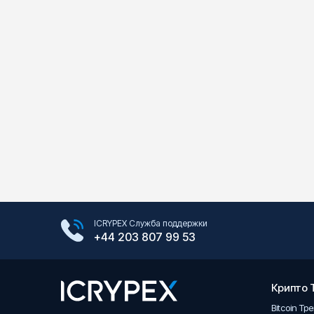
Google Play Store
ICRYPEX Служба поддержки
App Store
+44 203 807 99 53
Крипто 
Bitcoin Тр