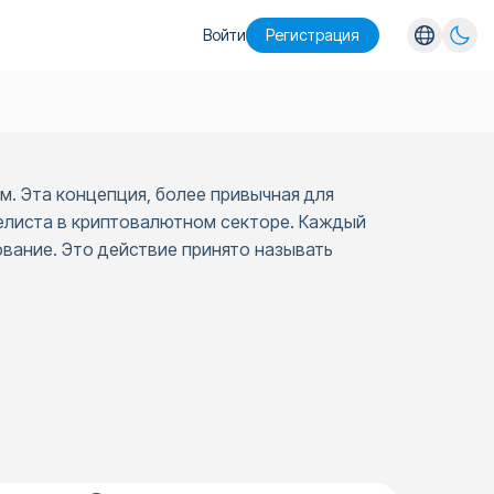
Войти
Pегистрация
English
Español
Português
. Эта концепция, более привычная для
Русский
делиста в криптовалютном секторе. Каждый
ование. Это действие принято называть