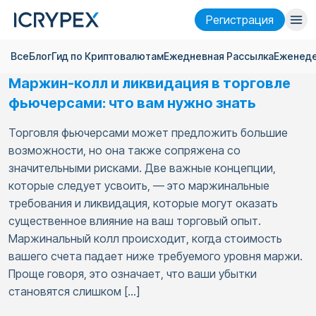
Pегистрация
Все
Блог
Гид по Криптовалютам
Ежедневная Pассылка
Еженеде
Войти
Pегистрация
Маржин-колл и ликвидация в торговле
Финансы
фьючерсами: что вам нужно знать
Компания
Торговля фьючерсами может предложить большие
возможности, но она также сопряжена со
Исследовать
значительными рисками. Две важные концепции,
которые следует усвоить, — это маржинальные
Помощь
требования и ликвидация, которые могут оказать
Фьючерсы
x50
существенное влияние на ваш торговый опыт.
Маржинальный колл происходит, когда стоимость
вашего счета падает ниже требуемого уровня маржи.
Русский
Language
Проще говоря, это означает, что ваши убытки
становятся слишком […]
Тема