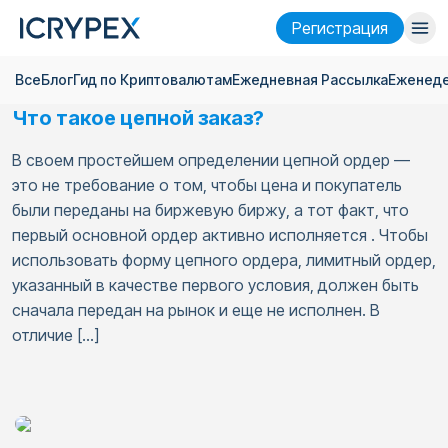
Pегистрация
Все
Блог
Гид по Криптовалютам
Ежедневная Pассылка
Еженеде
Войти
Pегистрация
Что такое цепной заказ?
Финансы
В своем простейшем определении цепной ордер —
Компания
это не требование о том, чтобы цена и покупатель
были переданы на биржевую биржу, а тот факт, что
Исследовать
первый основной ордер активно исполняется . Чтобы
использовать форму цепного ордера, лимитный ордер,
Помощь
указанный в качестве первого условия, должен быть
сначала передан на рынок и еще не исполнен. В
Фьючерсы
x50
отличие […]
Русский
Language
Тема