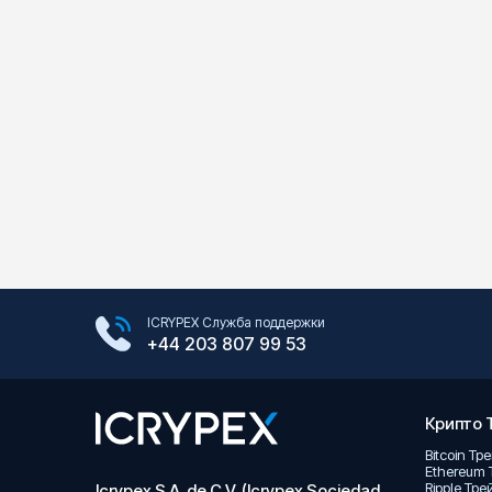
Google Play Store
ICRYPEX Служба поддержки
App Store
+44 203 807 99 53
Крипто 
Bitcoin Тр
Ethereum 
Ripple Тр
Icrypex S.A. de C.V. (Icrypex Sociedad