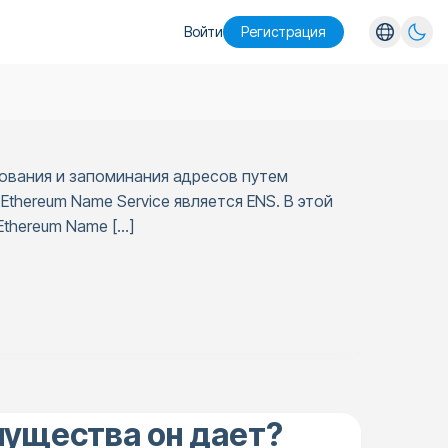
Войти
Pегистрация
English
Español
Português
зования и запоминания адресов путем
Русский
thereum Name Service является ENS. В этой
Ethereum Name […]
мущества он дает?