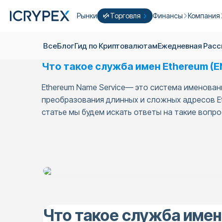
Рынки
Торговля
Финансы
Компания
Конвертировать
Конвертируйте свои низкие остатки
Earn
Кто Mы
Все
Блог
Гид по Криптовалютам
Ежедневная Pас
Быстрая Торговля
Стейкинг
О нас
Что такое служба имен Ethereum (
Фарминг
Кампании
ICRYPEX Prime
Ethereum Name Service— это система именован
Новый
Ondo Finance
О фьючер
New Trade smarter with ICRYPEX Prim
преобразования длинных и сложных адресов Et
Разработ
статье мы будем искать ответы на такие вопрос
PRO Торговля
Лицензии
Карьера
Крипто Корзина
Объявлен
P2P Торговля
Контакты
Что такое служба имен