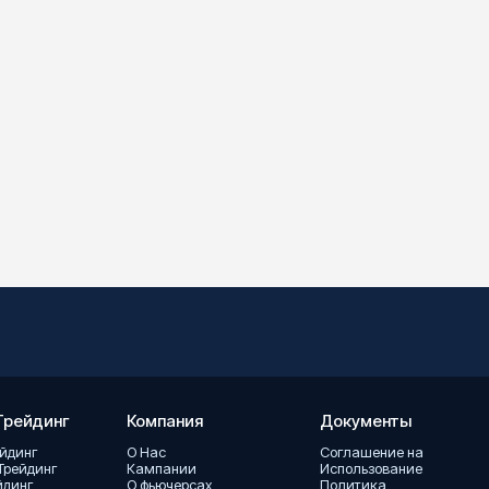
Трейдинг
Компания
Документы
ейдинг
О Hас
Соглашение на
Трейдинг
Кампании
Использование
ейдинг
О фьючерсах
Политика