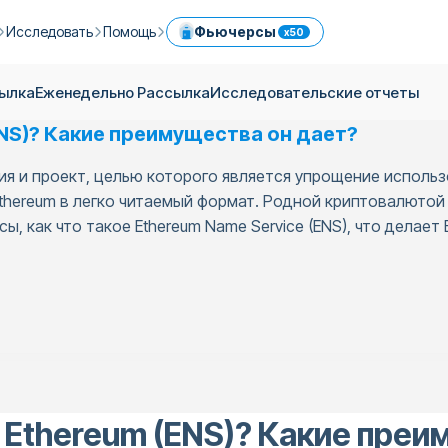
Исследовать
Помощь
Фьючерсы
x50
 в ICPX
Гид по Криптовалютам
Услуги
Центр помощи
сылка
Еженедельно Pассылка
Исследовательские отчеты
Ежедневная Pассылка
Сбалансированный Портфель
Комиссии
ENS)? Какие преимущества он дает?
Легкая торговля криптовалютой мгновенно
Еженедельно Pассылка
Реферальная Система
Лимиты
ия и проект, целью которого является упрощение исполь
сах
Блог
Обмен Kриптовалют
Безопасность
e
hereum в легко читаемый формат. Родной криптовалютой E
ки
Исследовательские отчеты
OTC
ы, как что такое Ethereum Name Service (ENS), что делает 
API
Торгуйте криптовалютой с помощью профессиональных инструментов
Откройте для себя крипто-корзины ICRYPEX
ия
Торговля криптовалютами с помощью банковского перевода
 Ethereum (ENS)? Какие преи