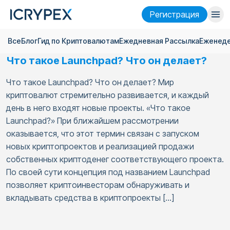
Pегистрация
Все
Блог
Гид по Криптовалютам
Ежедневная Pассылка
Еженеде
Войти
Pегистрация
Что такое Launchpad? Что он делает?
Финансы
Что такое Launchpad? Что он делает? Мир
Компания
криптовалют стремительно развивается, и каждый
день в него входят новые проекты. «Что такое
Исследовать
Launchpad?» При ближайшем рассмотрении
оказывается, что этот термин связан с запуском
Помощь
новых криптопроектов и реализацией продажи
собственных криптоденег соответствующего проекта.
Фьючерсы
x50
По своей сути концепция под названием Launchpad
позволяет криптоинвесторам обнаруживать и
Русский
Language
вкладывать средства в криптопроекты […]
Тема