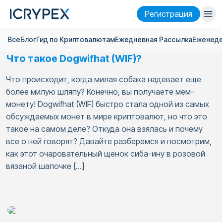
Pегистрация
Все
Блог
Гид по Криптовалютам
Ежедневная Pассылка
Еженеде
Войти
Pегистрация
Что такое Dogwifhat (WIF)?
Финансы
Что происходит, когда милая собака надевает еще
Компания
более милую шляпу? Конечно, вы получаете мем-
монету! Dogwifhat (WIF) быстро стала одной из самых
Исследовать
обсуждаемых монет в мире криптовалют, но что это
такое на самом деле? Откуда она взялась и почему
Помощь
все о ней говорят? Давайте разберемся и посмотрим,
как этот очаровательный щенок сиба-ину в розовой
Фьючерсы
x50
вязаной шапочке […]
Русский
Language
Тема