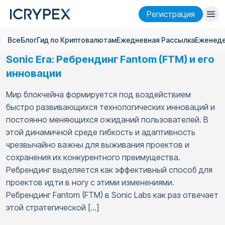
Pегистрация
Все
Блог
Гид по Криптовалютам
Ежедневная Pассылка
Еженеде
Войти
Pегистрация
Sonic Era: Ребрендинг Fantom (FTM) и его
Финансы
инновации
Компания
Мир блокчейна формируется под воздействием
быстро развивающихся технологических инноваций и
Исследовать
постоянно меняющихся ожиданий пользователей. В
этой динамичной среде гибкость и адаптивность
Помощь
чрезвычайно важны для выживания проектов и
Фьючерсы
x50
сохранения их конкурентного преимущества.
Ребрендинг выделяется как эффективный способ для
проектов идти в ногу с этими изменениями.
Русский
Language
Ребрендинг Fantom (FTM) в Sonic Labs как раз отвечает
этой стратегической […]
Тема