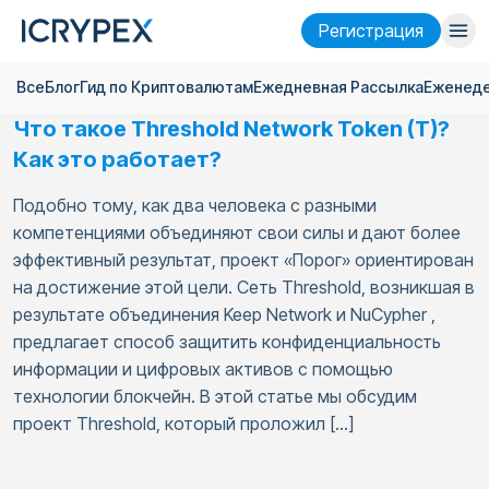
Pегистрация
Все
Блог
Гид по Криптовалютам
Ежедневная Pассылка
Еженеде
Войти
Pегистрация
Что такое Threshold Network Token (T)?
Финансы
Как это работает?
Компания
Подобно тому, как два человека с разными
компетенциями объединяют свои силы и дают более
Исследовать
эффективный результат, проект «Порог» ориентирован
на достижение этой цели. Сеть Threshold, возникшая в
Помощь
результате объединения Keep Network и NuCypher ,
Фьючерсы
x50
предлагает способ защитить конфиденциальность
информации и цифровых активов с помощью
технологии блокчейн. В этой статье мы обсудим
Русский
Language
проект Threshold, который проложил […]
Тема